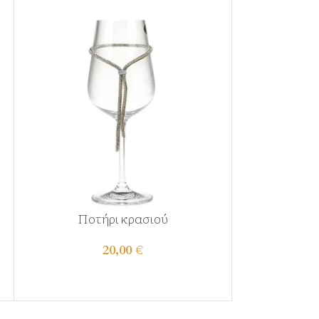
Ποτήρι κρασιού
Καράφα
20,00
€
SK