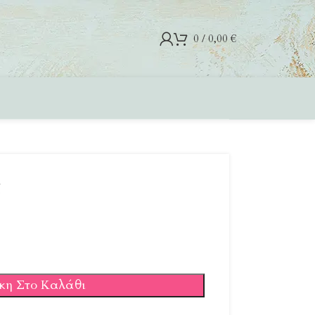
0
/
0,00
€
ς
κη Στο Καλάθι