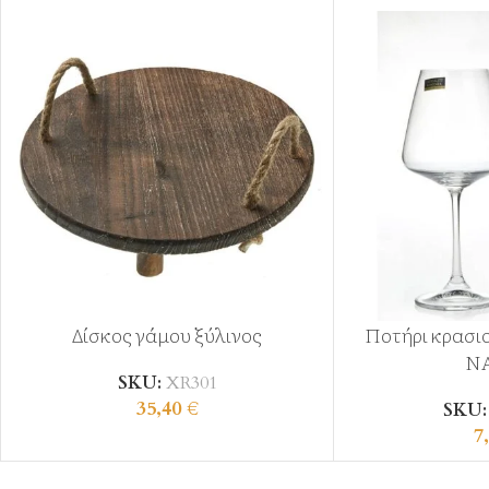
Δίσκος γάμου ξύλινος
Ποτήρι κρασι
N
SKU:
XR301
35,40
€
SKU
7