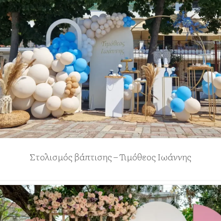
Στολισμός βάπτισης – Τιμόθεος Ιωάννης