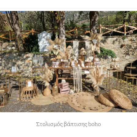
Στολισμός βάπτισης boho