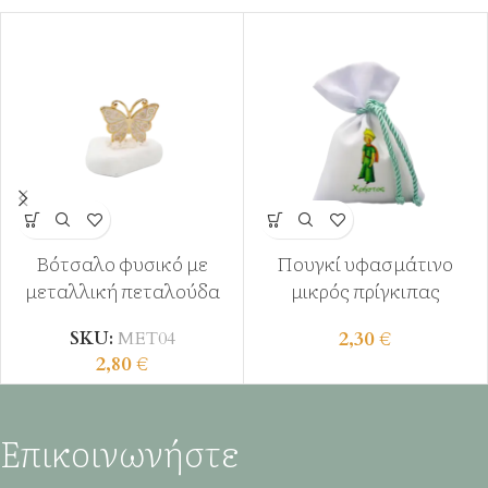
Βότσαλο φυσικό με
Πουγκί υφασμάτινο
μεταλλική πεταλούδα
μικρός πρίγκιπας
2,30
€
SKU:
ΜΕΤ04
2,80
€
Επικοινωνήστε