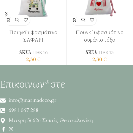
Πουγκί υφασμάτινο
Πουγκί υφασμάτινο
ΣΑΦΑΡΙ
ουράνιο τόξο
SKU:
ΠΕΚ16
SKU:
ΠΕΚ13
2,30
€
2,30
€
Επικοινωνήστε
info@marinadeco.gr
6981 067 288
Μακρη 56626 Συκιές Θεσσαλονίκη