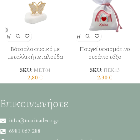
Βότσαλο φυσικό με
Πουγκί υφασμάτινο
μεταλλική πεταλούδα
ουράνιο τόξο
SKU:
ΜΕΤ04
SKU:
ΠΕΚ13
2,80
€
2,30
€
Επικοινωνήστε
info@marinadeco.gr
6981 067 288