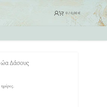
0
/
0,00
€
Ζώα Δάσους
ημέρες.