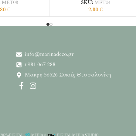
:
ΜΕΤ08
SKU:
ΜΕΤ04
,80
€
2,80
€
info@marinadeco.gr
6981 067 288
Μακρη 56626 Συκιές Θεσσαλονίκη
2025-
DIGITAL
MEDIA
//
DIGITAL MEDIA STUDIO