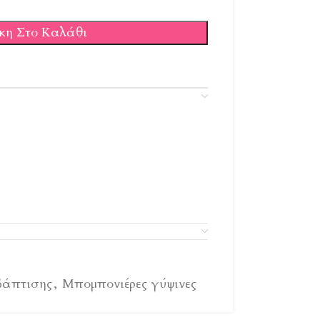
κη Στο Καλάθι
βάπτισης
,
Μπομπονιέρες γύψινες