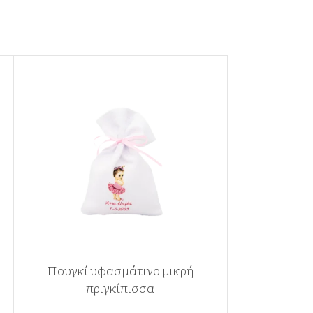
Πουγκί υφασμάτινο μικρή
Πουγκί υφα
πριγκίπισσα
S