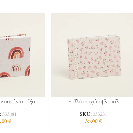
ν ουράνιο τόξο
Βιβλίο ευχών φλοράλ
:
333081
SKU:
333231
,00
€
35,00
€