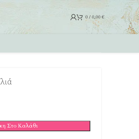
0
/
0,00
€
αλιά
κη Στο Καλάθι