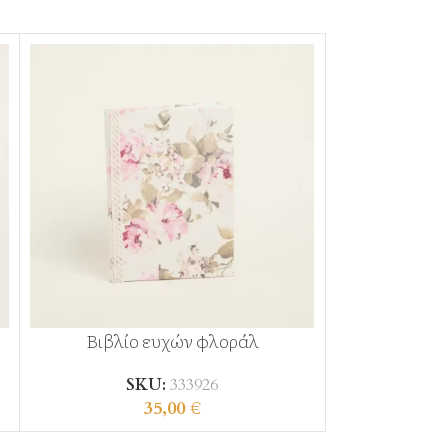
Βιβλίο ευχών φλοράλ
Ευχολό
SKU:
333926
SKU
35,00
€