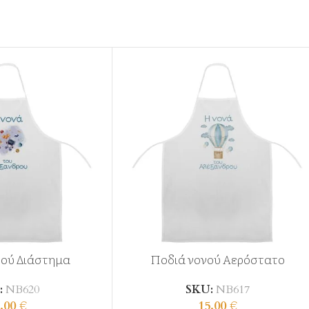
νού Διάστημα
Ποδιά νονού Αερόστατο
:
ΝΒ620
SKU:
ΝΒ617
,00
€
15,00
€