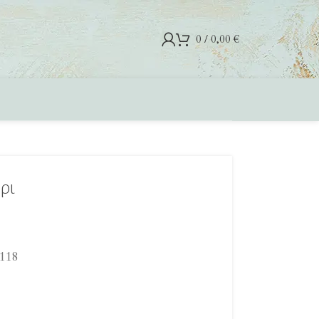
0
/
0,00
€
ρι
118