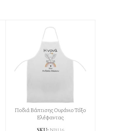
Ποδιά Βάπτισης Ουράνιο Τόξο
Ποδιά
Ελέφαντας
S
SKU:
ΝΒ116