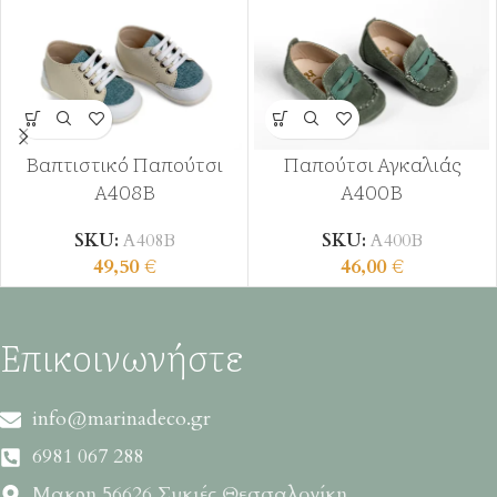
Βαπτιστικό Παπούτσι
Παπούτσι Αγκαλιάς
Α408Β
Α400Β
SKU:
Α408Β
SKU:
Α400Β
49,50
€
46,00
€
Επικοινωνήστε
info@marinadeco.gr
6981 067 288
Μακρη 56626 Συκιές Θεσσαλονίκη