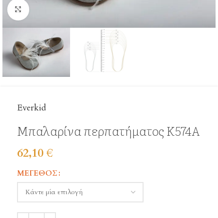
Click to enlarge
Everkid
Μπαλαρίνα περπατήματος Κ574Α
62,10
€
ΜΈΓΕΘΟΣ