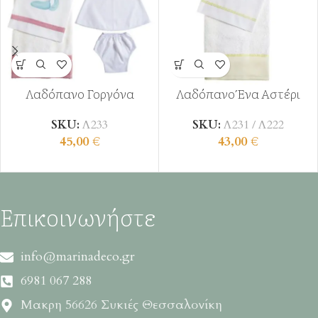
Λαδόπανο Γοργόνα
Λαδόπανο Ένα Αστέρι
SKU:
Λ233
SKU:
Λ231 / Λ222
45,00
€
43,00
€
Επικοινωνήστε
info@marinadeco.gr
6981 067 288
Μακρη 56626 Συκιές Θεσσαλονίκη