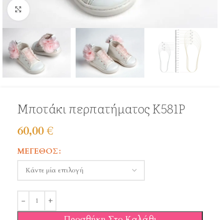
Click to enlarge
Μποτάκι περπατήματος Κ581Ρ
60,00
€
ΜΈΓΕΘΟΣ
Προσθήκη Στο Καλάθι