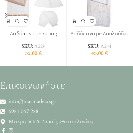
Λαδόπανο με Στρας
Λαδόπανο με Λουλούδια
SKU:
Λ229
SKU:
Λ244
55,00
€
45,00
€
Επικοινωνήστε
info@marinadeco.gr
6981 067 288
Μακρη 56626 Συκιές Θεσσαλονίκη