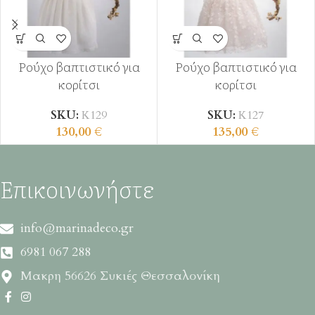
Ρούχο βαπτιστικό για
Ρούχο βαπτιστικό για
κορίτσι
κορίτσι
SKU:
Κ129
SKU:
Κ127
130,00
€
135,00
€
Επικοινωνήστε
info@marinadeco.gr
6981 067 288
Μακρη 56626 Συκιές Θεσσαλονίκη