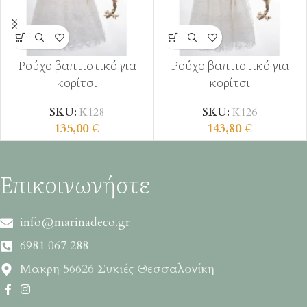
Ρούχο βαπτιστικό για
Ρούχο βαπτιστικό για
κορίτσι
κορίτσι
SKU:
Κ128
SKU:
Κ126
135,00
€
143,80
€
Επικοινωνήστε
info@marinadeco.gr
6981 067 288
Μακρη 56626 Συκιές Θεσσαλονίκη