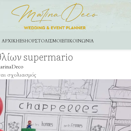
ΑΡΧΙΚΉ
ESHOP
ΣΤΟΛΙΣΜΟΊ
ΕΠΙΚΟΙΝΩΝΊΑ
θλίων supermario
arinaDeco
ται σχολιασμός