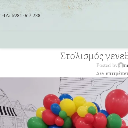
ΗΛ: 6981 067 288
Στολισμός γενε
Posted by
m
Δεν επιτρέπε