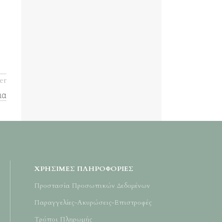
er
ια
ΧΡΉΣΙΜΕΣ ΠΛΗΡΟΦΟΡΊΕΣ
Προστασία Προσωπικών Δεδομένων
Παραγγελίες-Ακυρώσεις-Επιστροφές
Τρόποι Πληρωμής