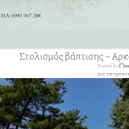
ΗΛ: 6981 067 288
Στολισμός βάπτισης – Αρ
Posted by
m
Δεν επιτρέπε