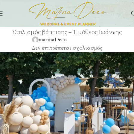
Στολισμός βάπτισης – Τιμόθεος Ιωάννης
marinaDeco
Δεν επιτρέπεται σχολιασμός