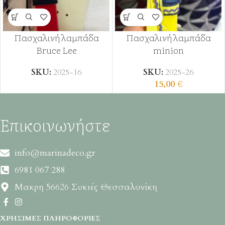
Πασχαλινή λαμπάδα
Πασχαλινή λαμπάδα
Bruce Lee
minion
SKU:
2025-16
SKU:
2025-26
15,00
€
Επικοινωνήστε
info@marinadeco.gr
6981 067 288
Μακρη 56626 Συκιές Θεσσαλονίκη
ΧΡΉΣΙΜΕΣ ΠΛΗΡΟΦΟΡΊΕΣ