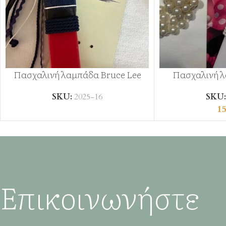
Πασχαλινή λαμπάδα Bruce Lee
Πασχαλινή 
SKU:
2025-16
SKU
15
Επικοινωνήστε