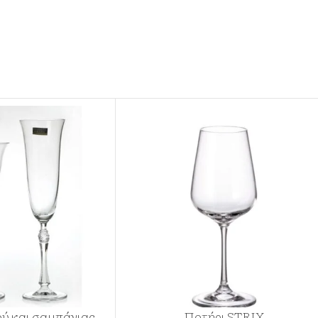
ού και σαμπάνιας
Ποτήρι STRIX