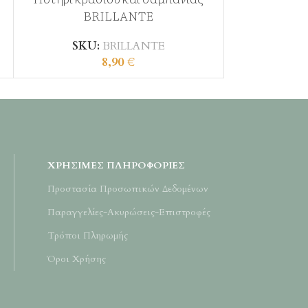
BRILLANTE
SK
SKU:
BRILLANTE
8,90
€
ΧΡΉΣΙΜΕΣ ΠΛΗΡΟΦΟΡΊΕΣ
Προστασία Προσωπικών Δεδομένων
Παραγγελίες-Ακυρώσεις-Επιστροφές
Τρόποι Πληρωμής
Όροι Χρήσης