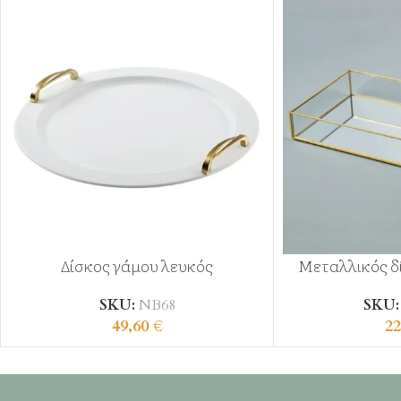
Δίσκος γάμου λευκός
Μεταλλικός δ
SKU:
ΝΒ68
SKU
49,60
€
22