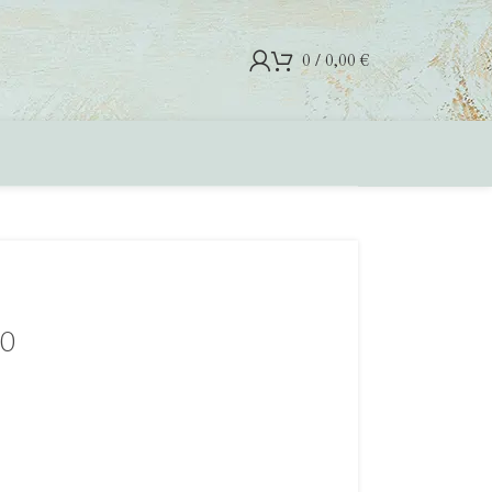
0
/
0,00
€
90