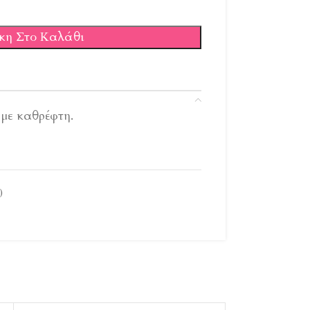
κη Στο Καλάθι
με καθρέφτη.
0