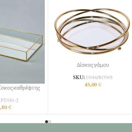
Δίσκος γάμου
SKU:
D016/817005
45,00
€
ίσκος καθρέφτης
:
ΡΤ030-2
,80
€