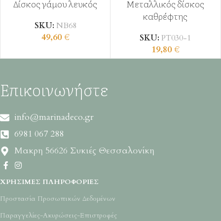
Δίσκος γάμου λευκός
Μεταλλικός δίσκος
καθρέφτης
SKU:
ΝΒ68
49,60
€
SKU:
ΡΤ030-1
19,80
€
Επικοινωνήστε
info@marinadeco.gr
6981 067 288
Μακρη 56626 Συκιές Θεσσαλονίκη
ΧΡΉΣΙΜΕΣ ΠΛΗΡΟΦΟΡΊΕΣ
Προστασία Προσωπικών Δεδομένων
Παραγγελίες-Ακυρώσεις-Επιστροφές