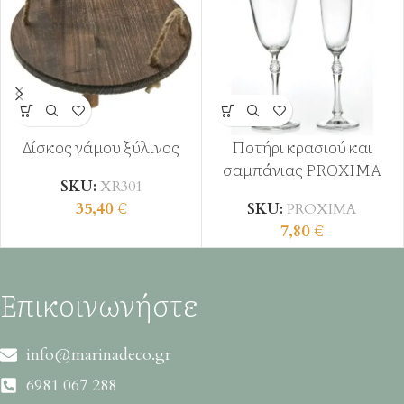
Δίσκος γάμου ξύλινος
Ποτήρι κρασιού και
σαμπάνιας PROXIMA
SKU:
XR301
35,40
€
SKU:
PROXIMA
7,80
€
Επικοινωνήστε
info@marinadeco.gr
6981 067 288