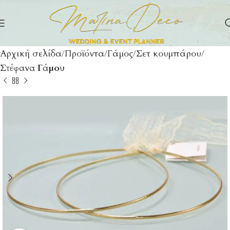
Αρχική σελίδα
Προϊόντα
Γάμος
Σετ κουμπάρου
Στέφανα Γάμου