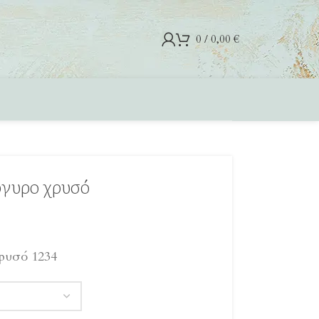
0
/
0,00
€
γυρο χρυσό
ρυσό 1234