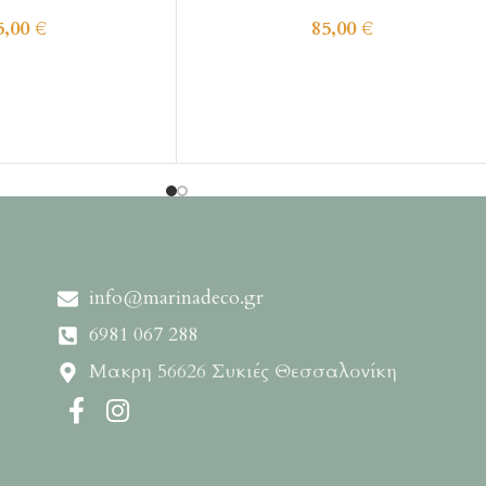
5,00
€
85,00
€
info@marinadeco.gr
6981 067 288
Μακρη 56626 Συκιές Θεσσαλονίκη