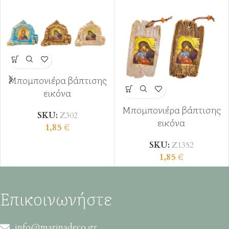
Μπομπονιέρα βάπτισης
εικόνα
Μπομπονιέρα βάπτισης
SKU:
Ζ302
εικόνα
1,85
€
SKU:
Ζ1352
1,85
€
Επικοινωνήστε
info@marinadeco.gr