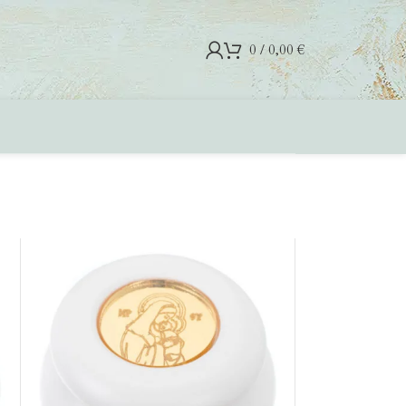
0
/
0,00
€