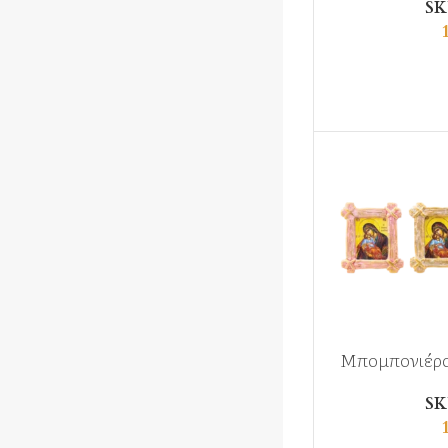
SK
Μπομπονιέρα
SK