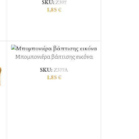
SKU:
Ζ397
1,85
€
Μπομπονιέρα βάπτισης εικόνα
SKU:
Ζ377Α
1,85
€