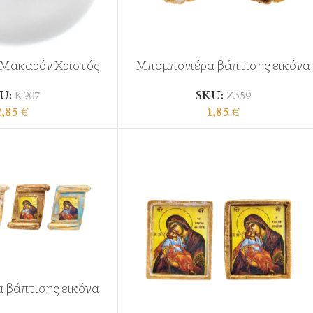
 Μακαρόν Χριστός
Μπομπονιέρα βάπτισης εικόνα
U:
Κ907
SKU:
Ζ359
2,85
€
1,85
€
 βάπτισης εικόνα