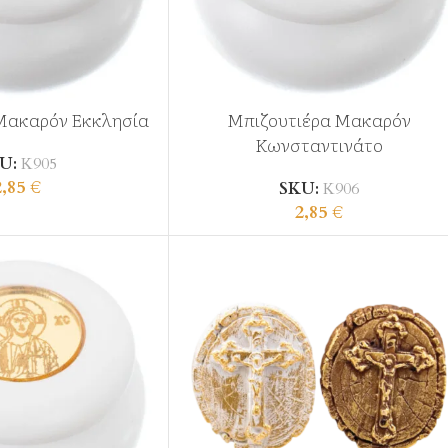
Μακαρόν Εκκλησία
Μπιζουτιέρα Μακαρόν
Κωνσταντινάτο
U:
Κ905
2,85
€
SKU:
Κ906
2,85
€