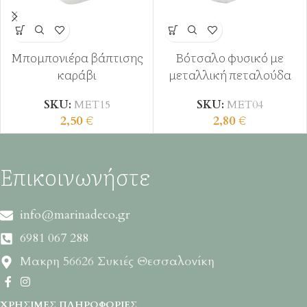
Μπομπονιέρα βάπτισης
Βότσαλο φυσικό με
καράβι
μεταλλική πεταλούδα
SKU:
ΜΕΤ15
SKU:
ΜΕΤ04
2,50
€
2,80
€
Επικοινωνήστε
info@marinadeco.gr
6981 067 288
Μακρη 56626 Συκιές Θεσσαλονίκη
ΧΡΉΣΙΜΕΣ ΠΛΗΡΟΦΟΡΊΕΣ