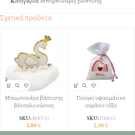
Κατηγορία:
Μπομπονιέρες βάπτισης
Σχετικά προϊόντα
Μπομπονιέρα βάπτισης
Πουγκί υφασμάτινο
βότσαλο κύκνος
ουράνιο τόξο
SKU:
ΜΕΤ10
SKU:
ΠΕΚ13
2,80
€
2,30
€