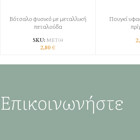
Βότσαλο φυσικό με μεταλλική
Πουγκί υφα
πεταλούδα
πρί
2
SKU:
ΜΕΤ04
2,80
€
Επικοινωνήστε