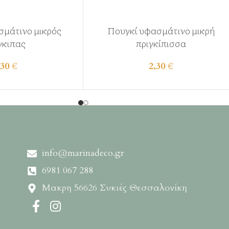
σμάτινο μικρός
Πουγκί υφασμάτινο μικρή
γκιπας
πριγκίπισσα
,30
€
2,30
€
info@marinadeco.gr
6981 067 288
Μακρη 56626 Συκιές Θεσσαλονίκη