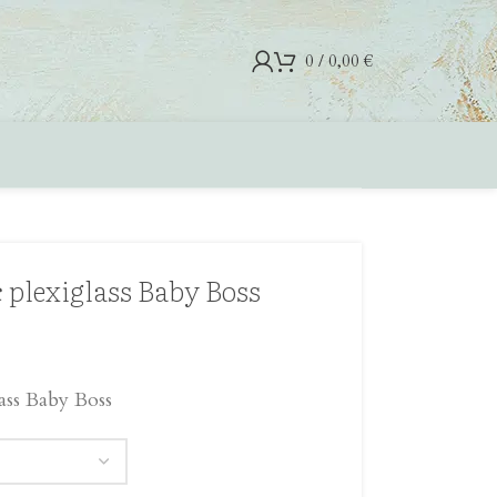
0
/
0,00
€
plexiglass Baby Boss
ass Baby Boss