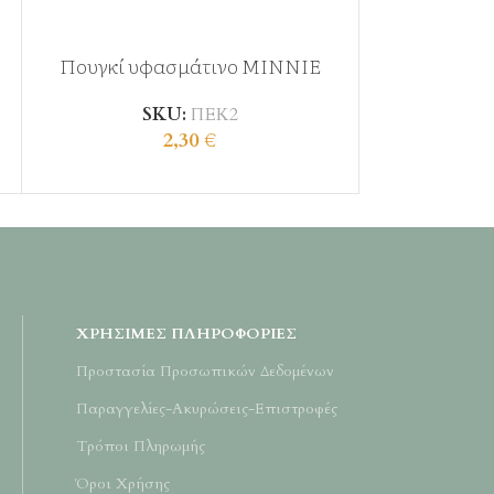
Πουγκί υφασμάτινο MINNIE
Πουγκί υφα
SKU:
ΠΕΚ2
S
2,30
€
ΧΡΉΣΙΜΕΣ ΠΛΗΡΟΦΟΡΊΕΣ
Προστασία Προσωπικών Δεδομένων
Παραγγελίες-Ακυρώσεις-Επιστροφές
Τρόποι Πληρωμής
Όροι Χρήσης