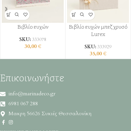
Βιβλίο ευχών
Βιβλίο ευχών μπεζ χρυσό
Lurex
SKU:
333078
30,00
€
SKU:
333929
35,00
€
Επικοινωνήστε
info@marinadeco.gr
6981 067 288
Μακρη 56626 Συκιές Θεσσαλονίκη