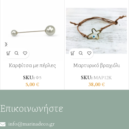
Καρφίτσα με πέρλες
Μαρτυρικό βραχιόλι
SKU:
Φ5
SKU:
ΜΑΡ12Κ
5,00
€
38,00
€
Επικοινωνήστε
info@marinadeco.gr