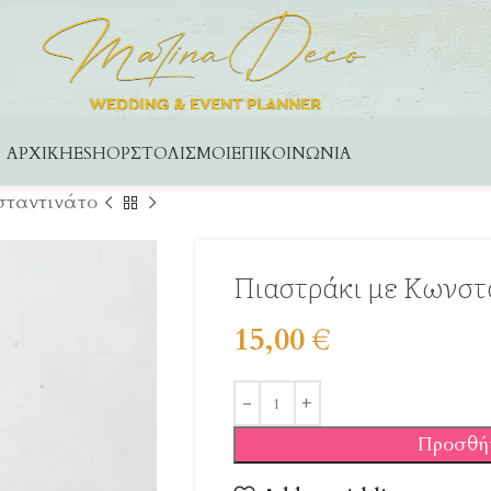
ΑΡΧΙΚΉ
ESHOP
ΣΤΟΛΙΣΜΟΊ
ΕΠΙΚΟΙΝΩΝΊΑ
σταντινάτο
Πιαστράκι με Κωνστ
15,00
€
Προσθή