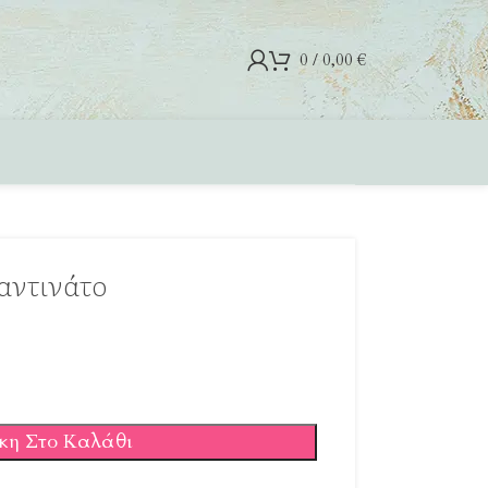
0
/
0,00
€
αντινάτο
κη Στο Καλάθι