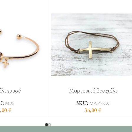
όλι χρυσό
Μαρτυρικό βραχιόλι
U:
Μ96
SKU:
ΜΑΡ7ΚΧ
,00
€
35,00
€