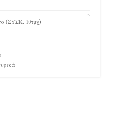
ο (ΣΥΣΚ. 10τμχ)
7
υρικά