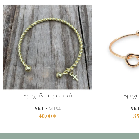
Βραχιόλι μαρτυρικό
Βραχι
SKU:
Μ154
SK
40,00
€
35