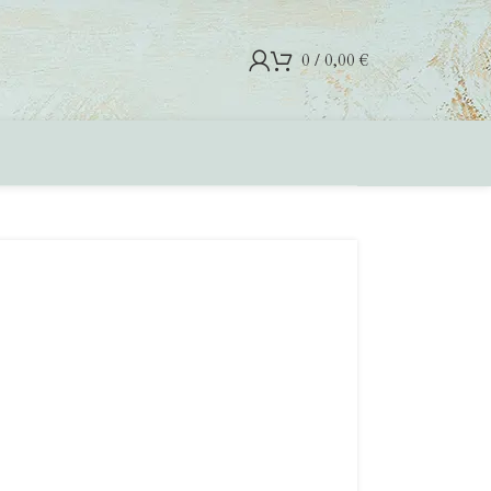
0
/
0,00
€