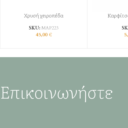
Χρυσή χειροπέδα
Καρφίτσ
SKU:
ΜΑΡ223
SK
45,00
€
5
Επικοινωνήστε