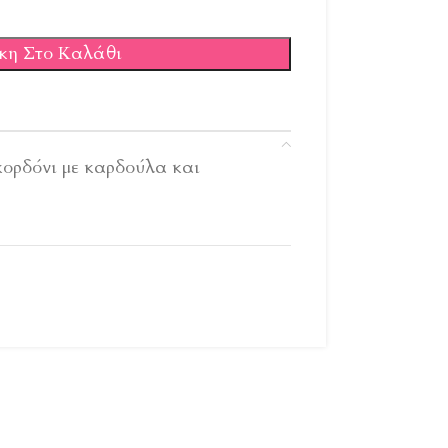
κη Στο Καλάθι
κορδόνι με καρδούλα και