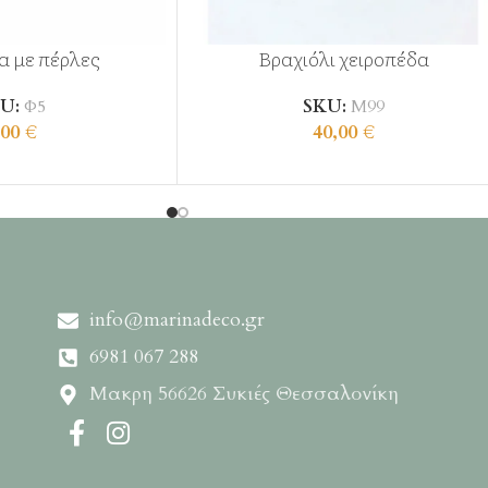
α με πέρλες
Βραχιόλι χειροπέδα
U:
Φ5
SKU:
Μ99
,00
€
40,00
€
info@marinadeco.gr
6981 067 288
Μακρη 56626 Συκιές Θεσσαλονίκη