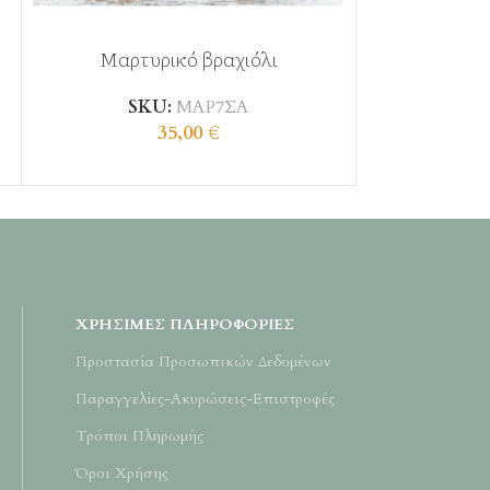
Μαρτυρικό βραχιόλι
Μαρτυρικ
SKU:
ΜΑΡ7ΣΑ
35,00
€
S
ΧΡΉΣΙΜΕΣ ΠΛΗΡΟΦΟΡΊΕΣ
Προστασία Προσωπικών Δεδομένων
Παραγγελίες-Ακυρώσεις-Επιστροφές
Τρόποι Πληρωμής
Όροι Χρήσης