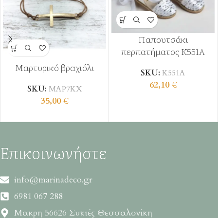
Παπουτσάκι
περπατήματος Κ551Α
Μαρτυρικό βραχιόλι
SKU:
Κ551Α
62,10
€
SKU:
ΜΑΡ7ΚΧ
35,00
€
Επικοινωνήστε
info@marinadeco.gr
6981 067 288
Μακρη 56626 Συκιές Θεσσαλονίκη