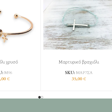
Νο.20 = από 11,3 cm ως 11,9
Νο.21 = από 12,0 cm ως 12,6
Διατίθεται κατόπιν παραγγε
με 10 εργάσιμες ημέρες για 
Κωδικός: Κ510Ε
όλι χρυσό
Μαρτυρικό βραχιόλι
U:
Μ96
SKU:
ΜΑΡ7ΣΑ
,00
€
35,00
€