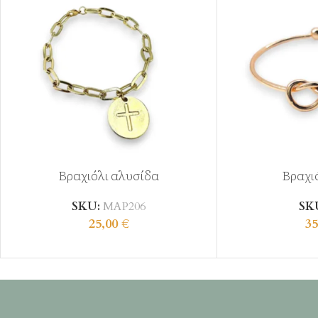
Βραχιόλι αλυσίδα
Βραχι
SKU:
ΜΑΡ206
SK
25,00
€
35