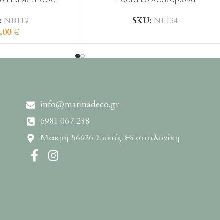
:
ΝΒ119
SKU:
ΝΒ134
,00
€
info@marinadeco.gr
6981 067 288
Μακρη 56626 Συκιές Θεσσαλονίκη