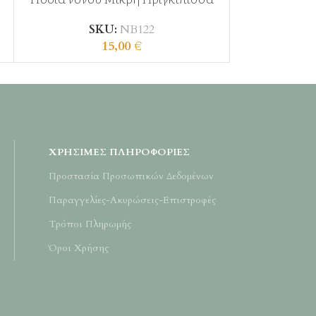
SKU:
ΝΒ122
S
15,00
€
ΧΡΉΣΙΜΕΣ ΠΛΗΡΟΦΟΡΊΕΣ
Προστασία Προσωπικών Δεδομένων
Παραγγελίες-Ακυρώσεις-Επιστροφές
Τρόποι Πληρωμής
Όροι Χρήσης