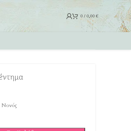
0
/
0,00
€
Κέντημα
α Νονός