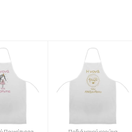
ύ Πριγκίπισσα
Ποδιά νονού κορώνα