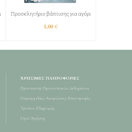
ι
Προσκλητήριο βάπτισης για αγόρι
Προσκλητήριο
1,00
€
ΧΡΉΣΙΜΕΣ ΠΛΗΡΟΦΟΡΊΕΣ
Προστασία Προσωπικών Δεδομένων
Παραγγελίες-Ακυρώσεις-Επιστροφές
Τρόποι Πληρωμής
Όροι Χρήσης