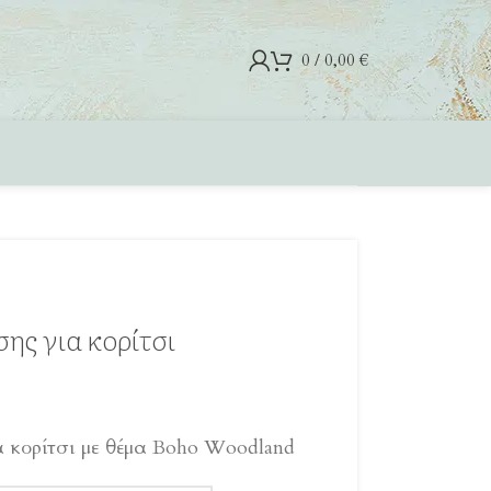
0
/
0,00
€
ης για κορίτσι
 κορίτσι με θέμα Boho Woodland