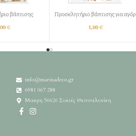
ριο βάπτισης
Προσκλητήριο βάπτισης για αγόρ
,00
€
1,00
€
info@marinadeco.gr
6981 067 288
Μακρη 56626 Συκιές Θεσσαλονίκη