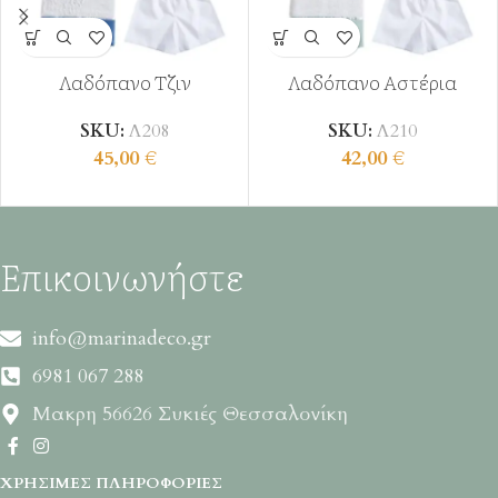
Λαδόπανο Τζιν
Λαδόπανο Αστέρια
SKU:
Λ208
SKU:
Λ210
45,00
€
42,00
€
Επικοινωνήστε
info@marinadeco.gr
6981 067 288
Μακρη 56626 Συκιές Θεσσαλονίκη
ΧΡΉΣΙΜΕΣ ΠΛΗΡΟΦΟΡΊΕΣ