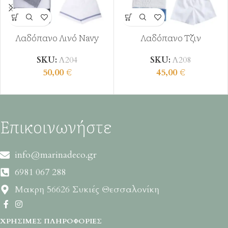
Λαδόπανο Λινό Navy
Λαδόπανο Τζιν
SKU:
Λ204
SKU:
Λ208
50,00
€
45,00
€
Επικοινωνήστε
info@marinadeco.gr
6981 067 288
Μακρη 56626 Συκιές Θεσσαλονίκη
ΧΡΉΣΙΜΕΣ ΠΛΗΡΟΦΟΡΊΕΣ