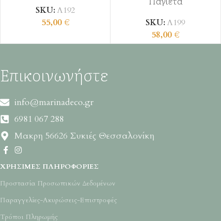
Παγιέτα
SKU:
Λ192
55,00
€
SKU:
Λ199
58,00
€
Επικοινωνήστε
info@marinadeco.gr
6981 067 288
Μακρη 56626 Συκιές Θεσσαλονίκη
ΧΡΉΣΙΜΕΣ ΠΛΗΡΟΦΟΡΊΕΣ
Προστασία Προσωπικών Δεδομένων
Παραγγελίες-Ακυρώσεις-Επιστροφές
Τρόποι Πληρωμής