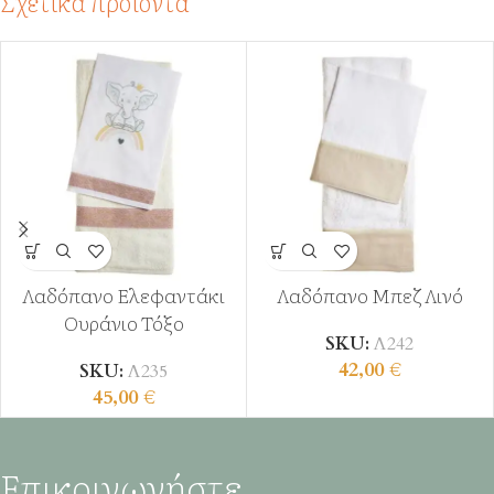
Σχετικά προϊόντα
Λαδόπανο Ελεφαντάκι
Λαδόπανο Μπεζ Λινό
Ουράνιο Τόξο
SKU:
Λ242
42,00
€
SKU:
Λ235
45,00
€
Επικοινωνήστε