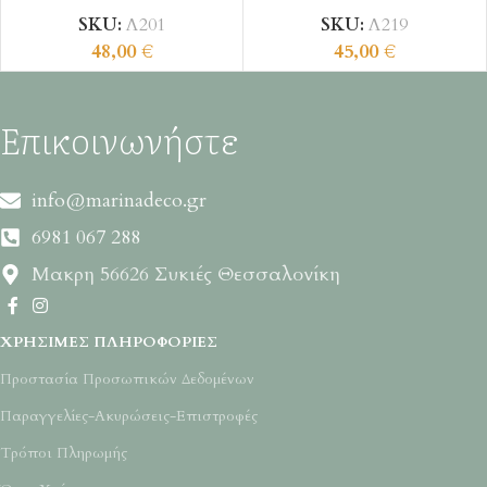
SKU:
Λ201
SKU:
Λ219
48,00
€
45,00
€
Επικοινωνήστε
info@marinadeco.gr
6981 067 288
Μακρη 56626 Συκιές Θεσσαλονίκη
ΧΡΉΣΙΜΕΣ ΠΛΗΡΟΦΟΡΊΕΣ
Προστασία Προσωπικών Δεδομένων
Παραγγελίες-Ακυρώσεις-Επιστροφές
Τρόποι Πληρωμής