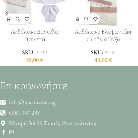
Λαδόπανο Δαντέλα
Λαδόπανο Ελεφαντάκι
Παγιέτα
Ουράνιο Τόξο
SKU:
Λ230
SKU:
Λ235
55,00
€
45,00
€
Επικοινωνήστε
info@marinadeco.gr
6981 067 288
Μακρη 56626 Συκιές Θεσσαλονίκη