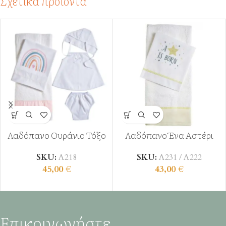
Σχετικά προϊόντα
Λαδόπανο Ουράνιο Τόξο
Λαδόπανο Ένα Αστέρι
SKU:
Λ218
SKU:
Λ231 / Λ222
45,00
€
43,00
€
Επικοινωνήστε