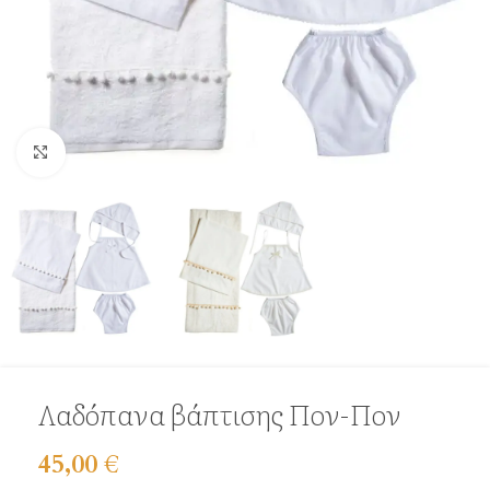
Click to enlarge
Λαδόπανα βάπτισης Πον-Πον
45,00
€