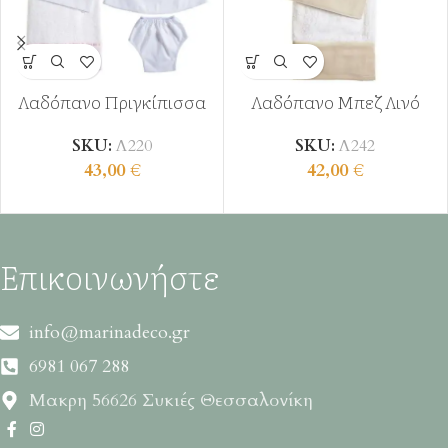
Λαδόπανο Πριγκίπισσα
Λαδόπανο Μπεζ Λινό
SKU:
Λ220
SKU:
Λ242
43,00
€
42,00
€
Επικοινωνήστε
info@marinadeco.gr
6981 067 288
Μακρη 56626 Συκιές Θεσσαλονίκη