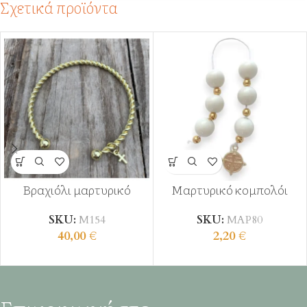
Σχετικά προϊόντα
Βραχιόλι μαρτυρικό
Μαρτυρικό κομπολόι
SKU:
Μ154
SKU:
ΜΑΡ80
40,00
€
2,20
€