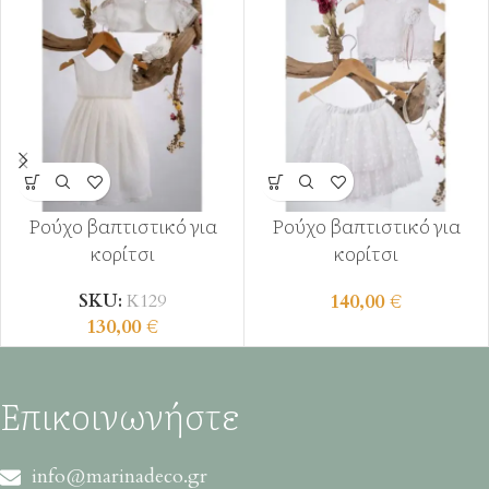
Ρούχο βαπτιστικό για
Ρούχο βαπτιστικό για
κορίτσι
κορίτσι
140,00
€
SKU:
Κ129
130,00
€
Επικοινωνήστε
info@marinadeco.gr