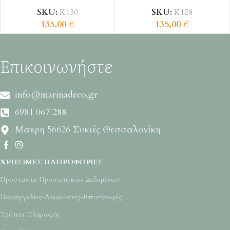
SKU:
Κ130
SKU:
Κ128
135,00
€
135,00
€
Επικοινωνήστε
info@marinadeco.gr
6981 067 288
Μακρη 56626 Συκιές Θεσσαλονίκη
ΧΡΉΣΙΜΕΣ ΠΛΗΡΟΦΟΡΊΕΣ
Προστασία Προσωπικών Δεδομένων
Παραγγελίες-Ακυρώσεις-Επιστροφές
Τρόποι Πληρωμής