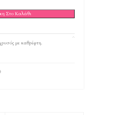
κη Στο Καλάθι
χρυσός με καθρέφτη.
0