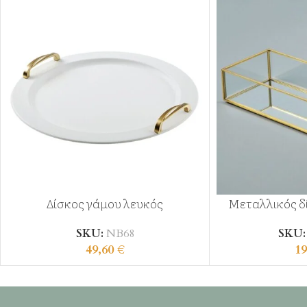
Δίσκος γάμου λευκός
Μεταλλικός δ
SKU:
ΝΒ68
SKU
49,60
€
19