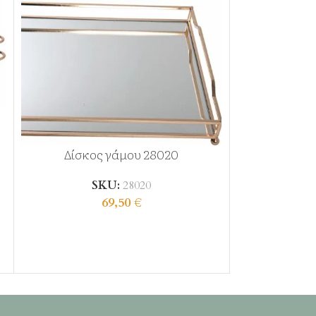
Δίσκος γάμου 28020
Δίσκος 
SKU:
28020
SK
69,50
€