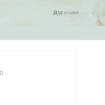
0
/
0,00
€
80