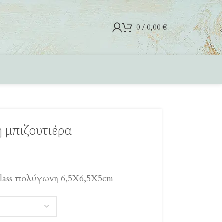
0
/
0,00
€
 μπιζουτιέρα
iglass πολύγωνη 6,5X6,5X5cm