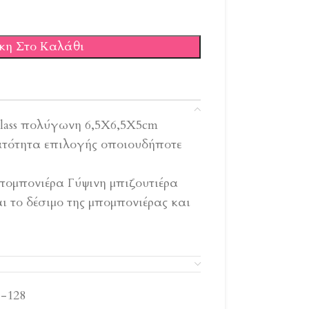
κη Στο Καλάθι
iglass πολύγωνη 6,5X6,5X5cm
νατότητα επιλογής οποιουδήποτε
πομπονιέρα Γύψινη μπιζουτιέρα
ι το δέσιμο της μπομπονιέρας και
-128