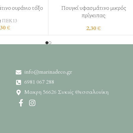
τινο ουράνιο τόξο
Πουγκί υφασμάτινο μικρός
πρίγκιπας
:
ΠΕΚ13
,30
€
2,30
€
info@marinadeco.gr
6981 067 288
Μακρη 56626 Συκιές Θεσσαλονίκη