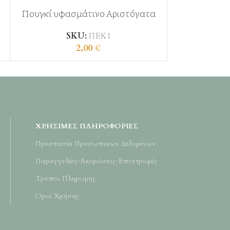
Πουγκί υφασμάτινο Αριστόγατα
Γυψινη εικον
SKU:
ΠΕΚ1
2,00
€
ΧΡΉΣΙΜΕΣ ΠΛΗΡΟΦΟΡΊΕΣ
Προστασία Προσωπικών Δεδομένων
Παραγγελίες-Ακυρώσεις-Επιστροφές
Τρόποι Πληρωμής
Όροι Χρήσης