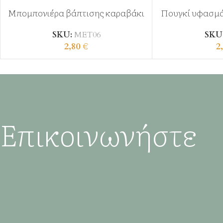
Μπομπονιέρα βάπτισης καραβάκι
Πουγκί υφασμά
SKU:
ΜΕΤ06
SKU
2,80
€
2
Επικοινωνήστε