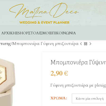
ΑΡΧΙΚΉ
ESHOP
ΣΤΟΛΙΣΜΟΊ
ΕΠΙΚΟΙΝΩΝΊΑ
τισης
Μπομπονιέρα Γύψινη μπιζουτιέρα
Μπομπονιέρα Γύψινη
2,90
€
Γύψινη μπιζουτιέρα με plex
ΧΡΏΜΑ